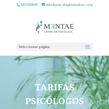
681280899
info@psicologiamentae.com
Seleccionar página
TARIFAS
PSICÓLOGOS