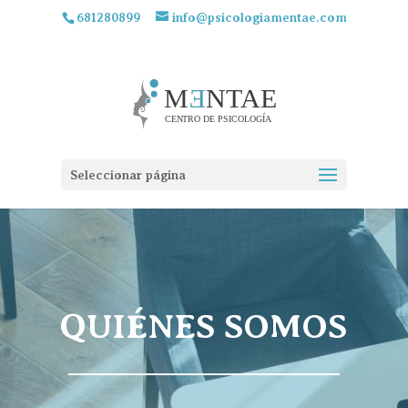
681280899
info@psicologiamentae.com
Seleccionar página
QUIÉNES SOMOS