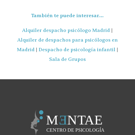
También te puede interesar…
Alquiler despacho psicólogo Madrid
|
Alquiler de despachos para psicólogos en
Madrid
|
Despacho de psicología infantil
|
Sala de Grupos