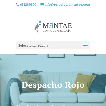
681280899
info@psicologiamentae.com
Seleccionar página
Despacho Rojo