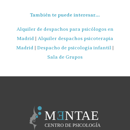
También te puede interesar…
Alquiler de despachos para psicólogos en
Madrid
|
Alquiler despachos psicoterapia
Madrid
|
Despacho de psicología infantil
|
Sala de Grupos