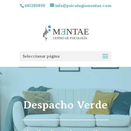
681280899
info@psicologiamentae.com
Seleccionar página
Despacho Verde