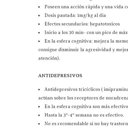
Poseen una acción rápida y una vida c
Dosis pautada: 1mg/kg al dia
Efectos secundarios: hepatotoxicos
Inicio a los 30 min- con un pico de máx
En la esfera cognitiva: mejora la mem
consigue disminuir la agresividad y mejor
atención).
ANTIDEPRESIVOS
Antidepresivos tricíclicos ( imiprami
actúan sobre los receptores de noradrena
En la esfera cognitiva son más efectivo
Hasta la 3º-4º semana no es efectivo.
No es recomendable si no hay trastorn