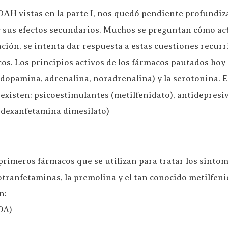
DAH vistas en la parte I, nos quedó pendiente profundiz
y sus efectos secundarios. Muchos se preguntan cómo act
gación, se intenta dar respuesta a estas cuestiones recu
os. Los principios activos de los fármacos pautados hoy 
dopamina, adrenalina, noradrenalina) y la serotonina. 
existen: psicoestimulantes (metilfenidato), antidepresivo
isdexanfetamina dimesilato)
primeros fármacos que se utilizan para tratar los sintom
tranfetaminas, la premolina y el tan conocido metilfeni
n:
(DA)